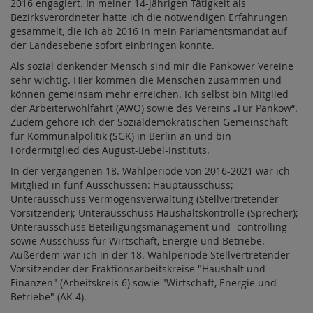
2016 engagiert. In meiner 14-jährigen Tätigkeit als
Bezirksverordneter hatte ich die notwendigen Erfahrungen
gesammelt, die ich ab 2016 in mein Parlamentsmandat auf
der Landesebene sofort einbringen konnte.
Als sozial denkender Mensch sind mir die Pankower Vereine
sehr wichtig. Hier kommen die Menschen zusammen und
können gemeinsam mehr erreichen. Ich selbst bin Mitglied
der Arbeiterwohlfahrt (AWO) sowie des Vereins „Für Pankow“.
Zudem gehöre ich der Sozialdemokratischen Gemeinschaft
für Kommunalpolitik (SGK) in Berlin an und bin
Fördermitglied des August-Bebel-Instituts.
In der vergangenen 18. Wahlperiode von 2016-2021 war ich
Mitglied in fünf Ausschüssen: Hauptausschuss;
Unterausschuss Vermögensverwaltung (Stellvertretender
Vorsitzender); Unterausschuss Haushaltskontrolle (Sprecher);
Unterausschuss Beteiligungsmanagement und -controlling
sowie Ausschuss für Wirtschaft, Energie und Betriebe.
Außerdem war ich in der 18. Wahlperiode Stellvertretender
Vorsitzender der Fraktionsarbeitskreise "Haushalt und
Finanzen" (Arbeitskreis 6) sowie "Wirtschaft, Energie und
Betriebe" (AK 4).