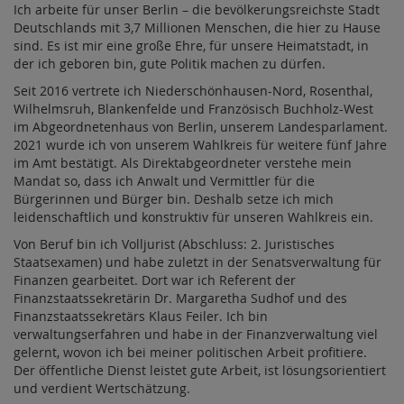
Ich arbeite für unser Berlin – die bevölkerungsreichste Stadt
Deutschlands mit 3,7 Millionen Menschen, die hier zu Hause
sind. Es ist mir eine große Ehre, für unsere Heimatstadt, in
der ich geboren bin, gute Politik machen zu dürfen.
Seit 2016 vertrete ich Niederschönhausen-Nord, Rosenthal,
Wilhelmsruh, Blankenfelde und Französisch Buchholz-West
im Abgeordnetenhaus von Berlin, unserem Landesparlament.
2021 wurde ich von unserem Wahlkreis für weitere fünf Jahre
im Amt bestätigt. Als Direktabgeordneter verstehe mein
Mandat so, dass ich Anwalt und Vermittler für die
Bürgerinnen und Bürger bin. Deshalb setze ich mich
leidenschaftlich und konstruktiv für unseren Wahlkreis ein.
Von Beruf bin ich Volljurist (Abschluss: 2. Juristisches
Staatsexamen) und habe zuletzt in der Senatsverwaltung für
Finanzen gearbeitet. Dort war ich Referent der
Finanzstaatssekretärin Dr. Margaretha Sudhof und des
Finanzstaatssekretärs Klaus Feiler. Ich bin
verwaltungserfahren und habe in der Finanzverwaltung viel
gelernt, wovon ich bei meiner politischen Arbeit profitiere.
Der öffentliche Dienst leistet gute Arbeit, ist lösungsorientiert
und verdient Wertschätzung.